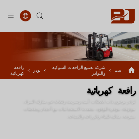
رافعة
كهربائية
شركة تصنيع الرافعات الشوكية
رافعة
بيت
>
>
لودر
>
واللوادر
كهربائية
رافعة كهربائية
لوادر بوجون ذات العجلات: آمنة وسريعة وفعالة في مناولة المواد،
موثوقة، موفرة للوقود، متعددة الاستخدامات مع أحجام وملحقات
متنوعة، مثالية للبناء والزراعة والصناعة.