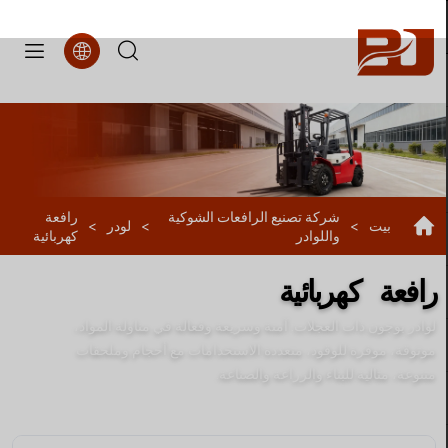
افعة
هربائية
932
شركة تصنيع الرافعات الشوكية
رافعة
بيت
>
>
لودر
>
واللوادر
كهربائية
رافعة كهربائية
لوادر بوجون ذات العجلات: آمنة وسريعة وفعالة في مناولة المواد،
موثوقة، موفرة للوقود، متعددة الاستخدامات مع أحجام وملحقات
متنوعة، مثالية للبناء والزراعة والصناعة.