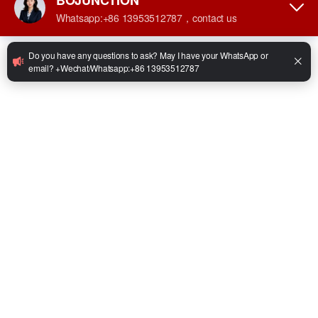
•
عرض المسار: 1440 مم
•
قدرة المحرك: 144 فولت / 30 كيلوواط
•
سعة البطارية: 144/280 فولت/أمبير ساعة
•
مقاس الإطار: 20.5-16
•
الأبعاد الكلية (الطول × العرض × الارتفاع): 5530 × 1890 × 2750 مم
•
أقصى قدرة على الصعود (حمولة كاملة): 0.3 درجة
•
مدة الشحن: 2.5 ساعة
•
محرك القيادة: 30 كيلوواط
•
نوع الطاقة: كهربائية
•
عرض الجرافة: 1830 مم
•
الوزن: 3680 كجم
•
وقت العمل: 5-6 ساعات
Facebook
Twitter
LinkedIn
WhatsApp
Share
يشارك:
استفسر
واتساب