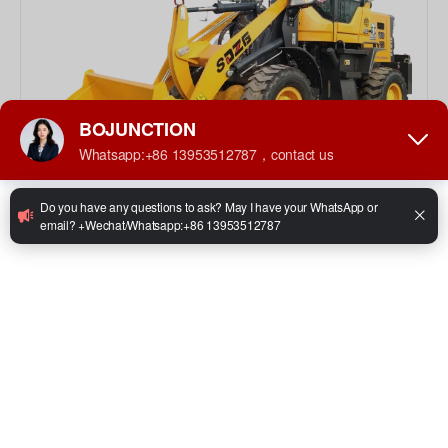
محمل صغير ZL938
الموديل: ZL938 سعة الجرافة المقدرة: 0.86 متر مكعب ارتفاع
التفريغ: 3200 مم مسافة التفريغ: 800 مم زاوية التوجيه: 35 درجة
عرض سعر
التفاصيل