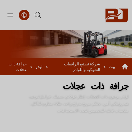
جرافة
ذات
عجلات
شركة تصنيع الرافعات
جرافة ذات
بيت
>
>
لودر
>
الشوكية واللوادر
عجلات
جرافة ذات عجلات
لوادر بوجون ذات العجلات: إطار فولاذي سميك، فرامل/توجيه
هيدروليكي آمن، تحكم مريح بذراع واحد، طلاء مقاوم للتآكل،
ملحقات قابلة للتخصيص لتعدد الاستخدامات