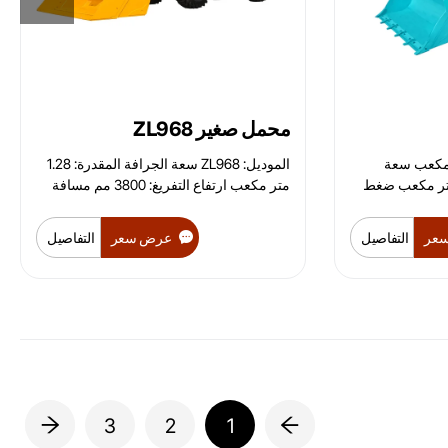
محمل صغير ZL968
للودر: 0.8 متر مكعب سعة
الموديل: ZL968 سعة الجرافة المقدرة: 1.28
 الحفار الخلفي: 0.3 متر مكعب ضغط
متر مكعب ارتفاع التفريغ: 3800 مم مسافة
يجا باسكال): 25 ميجا باسكال
التفريغ: 1100 مم زاوية التوجيه: 35 درجة
السرعة القصوى (كم/س): 25 كم/س موديل/
عر
التفاصيل
عرض سعر
التفاصيل
 كيلوواط مع شاحن
بعاد الكلية (الطول ×
العرض × الارتفاع): 7100 × 2000 × 2680 مم
: 2200 مم عرض مسار
 0.825 مم الحد الأدنى للخلوص
الأرضي: 230 مم الوزن: 6220 كجم أقصى
حفر: 3200-3500 مم أقصى ارتفاع
للتفريغ: 3200 مم سعة رفع التحميل: 2000
3
2
1