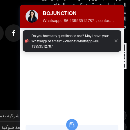
الجميل للمجتمع". ونركز على الوفاء
بمسؤولياتنا الاجتماعية للشركات، الأمر
الذي مكننا من اكتساب سمعة أفضل
ومكانة مرموقة في بيئة تنافسية.
Select Language
▼
رافعة شوكية تعمل بحمض الرصاص
رافعة شوكية تعمل
رافعة شوكية تعمل ببطارية ليثيوم أيون
رافعة شوكية ت