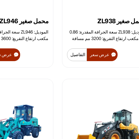
 صغير ZL938
محمل صغير ZL946
الموديل: ZL938 سعة الجرافة المقدرة: 0.86
متر مكعب ارتفاع التفريغ: 3200 مم مسافة
مك
ية التوجيه: 35 درجة
التفريغ: 950 مم زاوية التوجيه: 35 درجة
عرض سعر
التفاصيل
عرض س