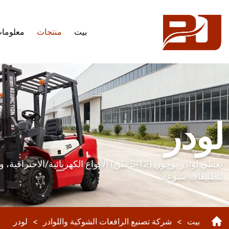
بيت
منتجات
معلومات
Loader
لودر
تغطي لوادر بوجون (1.2-5 طن) الأنواع الكهرب
لتطبيقات متنوعة
بيت
>
شركة تصنيع الرافعات الشوكية واللوادر
>
لودر