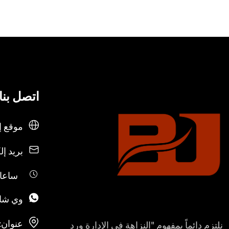
اتصل بنا
موقع إ
بريد إل
ساعات العم
وي شا
عنوان:
نلتزم دائماً بمفهوم "النزاهة في الإدارة ورد