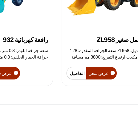
 صغير ZL958
رافعة كهربائية 932
الموديل: ZL958 سعة الجرافة المقدرة: 1.28
سعة جرافة ا
متر مكعب ارتفاع التفريغ: 3800 مم مسافة
جرافة
ية التوجيه: 35 درجة
النظام (م
عرض سعر
التفاصيل
عرض س
قوة المحرك: 4102
توربيني: 78 كيلوواط الأ
قاعدة العجلات
العجلات (مم):
عمق لل
كجم مسافة تفريغ الجرافة: 900 مم