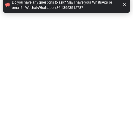
•
ماركة البطارية: إيكتو
•
البطارية (الجهد/السعة): 76.8 فولت 412 أمبير/ساعة
•
محرك المشي: 18 كيلو واط / 80 فولت
•
محرك مضخة الزيت: 25 كيلو واط / 80 فولت
•
الموديل: 1.5T/1.8T/2T/2.5T/3T/3.5T/4T/5T
Facebook
Twitter
LinkedIn
WhatsApp
Share
يشارك:
استفسر
واتساب
إيميل