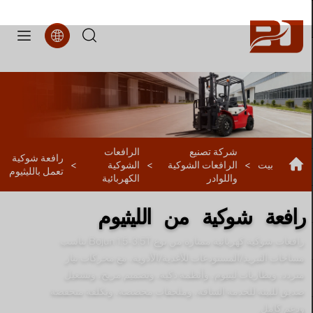
FBL5
شركة تصنيع
الرافعات
رافعة شوكية
بيت
>
الرافعات الشوكية
>
الشوكية
>
تعمل بالليثيوم
واللوادر
الكهربائية
رافعة شوكية من الليثيوم
رافعات شوكية كهربائية ممتازة من نوع Bojun 1.5-3.5T تناسب
مساحات التبريد/المستودعات للأغذية/الأدوية، مع محركات تيار
متردد، وبطاريات ليثيوم، وأنظمة ذكية، وتصميم مريح، وتشغيل
صديق للبيئة للخدمة الشاقة، وملحقات مخصصة، وتكلفة منخفضة
ودعم كامل.