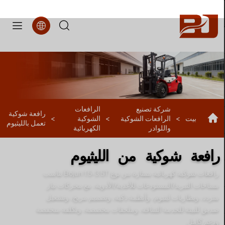
FBL4
شركة تصنيع
الرافعات
رافعة شوكية
بيت
>
الرافعات الشوكية
>
الشوكية
>
تعمل بالليثيوم
واللوادر
الكهربائية
رافعة شوكية من الليثيوم
رافعات شوكية كهربائية ممتازة من نوع Bojun 1.5-3.5T تناسب
مساحات التبريد/المستودعات للأغذية/الأدوية، مع محركات تيار
متردد، وبطاريات ليثيوم، وأنظمة ذكية، وتصميم مريح، وتشغيل
صديق للبيئة للخدمة الشاقة، وملحقات مخصصة، وتكلفة منخفضة
ودعم كامل.