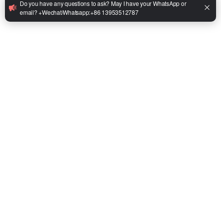
•
ماركة البطارية: إيكتو
•
البطارية (الجهد/السعة): 76.8 فولت 206 أمبير/ساعة
•
محرك المشي: 13.5 كيلو واط / 80 فولت
•
محرك مضخة الزيت: 16 كيلو واط / 80 فولت
•
الموديل: 1.5T/1.8T/2T/2.5T/3T/3.5T/4T/5T
Facebook
Twitter
LinkedIn
WhatsApp
Share
يشارك:
استفسر
واتساب
إيميل