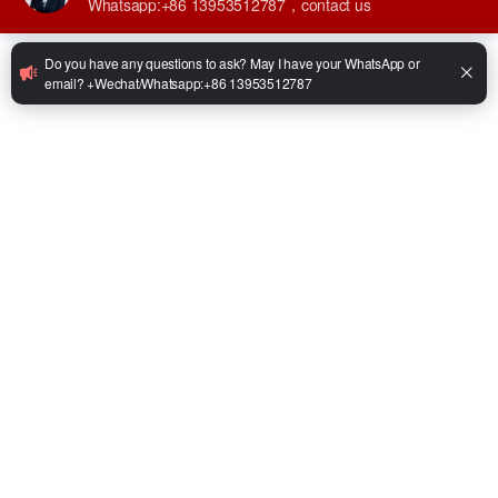
•
طراز المحرك: بنزين وبروبان
•
قدرة المحرك: 42 كيلوواط
•
أقصى سرعة قيادة (تحميل/تفريغ): 18/20 كم/ساعة
•
أقصى قدرة على الصعود (تحميل/تفريغ): 15/20 درجة
•
حجم الشوكة: 1070 × 40 × 120 مم
•
الحجم الكلي: 2950 × 1234 × 2186 مم
•
الوزن الإجمالي: 4670 كجم
Facebook
Twitter
LinkedIn
WhatsApp
Share
يشارك:
استفسر