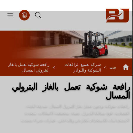
FL3
شركة تصنيع الرافعات
رافعة شوكية تعمل بالغاز
بيت
>
>
الشوكية واللوادر
البترولي المسال
رافعة شوكية تعمل بالغاز البترولي
المسال
رافعات شوكية بوجون تعمل بغاز البترول المسال: صديقة للبيئة،
اقتصادية، قوة مماثلة للديزل، متينة، منخفضة الانبعاثات، متعددة
الاستخدامات للاستخدام الخارجي والداخلي، خيارات شراء متعددة