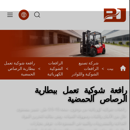
FBLA1
شركة تصنيع
الرافعات
رافعة شوكية تعمل
بيت
>
الرافعات
>
الشوكية
>
ببطارية الرصاص
الشوكية واللوادر
الكهربائية
الحمضية
رافعة شوكية تعمل ببطارية
الرصاص الحمضية
رافعات شوكية كهربائية من بوجون، سعة 1.5-3.5 طن: تتميز بمستوى
عالٍ من الأمان والثبات وسهولة الصيانة، وهي مثالية لتخزين المواد
الغذائية والمشروبات والنبيذ في المستودعات. تتوفر بخيارات
بطاريات الرصاص الحمضية/الليثيوم للاستخدام الداخلي الهادئ