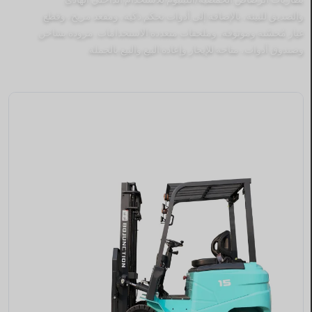
والصديق للبيئة، بالإضافة إلى أدوات تحكم ذكية، ومقعد مريح، وقطع
غيار مُحسّنة وموثوقة، وملحقات متعددة الاستخدامات. مزودة بشاحن
وصندوق أدوات، متاحة للإيجار وإعادة البيع والبيع بالجملة.