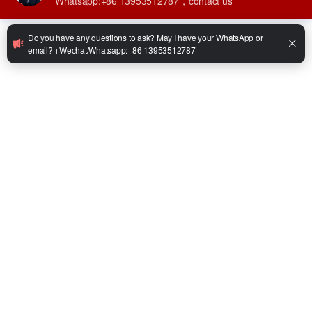
•
ارتفاع الرفع: 3000 مم
•
مصدر الطاقة: بطارية حمض الرصاص
•
ماركة البطارية: Torch/Tianneng
•
البطارية (الجهد/السعة): 60 فولت 70 أمبير/ساعة
•
محرك المشي: 3 كيلو واط / 60 فولت
•
محرك مضخة الزيت: 4 كيلو واط / 48-72 فولت
•
الموديل: 1.5 طن / 2 طن / 2.5 طن / 3 طن / 3.5 طن
Facebook
Twitter
LinkedIn
WhatsApp
Share
يشارك:
استفسر