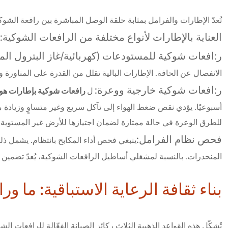
تُعدّ الإطارات والفرامل بمثابة حلقة الوصل المباشرة بين رافعة الشوكة و
العناية بالإطارات لأنواع مختلفة من الرافعات الشوكية:
ر:افعات شوكية للمستودعات (كهربائية/غاز البترول الم
الانفصال عن الحافة. الإطارات البالية تقلل من القدرة على المناورة
ر:افعات شوكية خارجية ووعرة:
رافعات شوكية بإطارات هوا
ل
أسبوعيًا. يؤدي نقص ضغط الهواء إلى تآكل سريع وغير متساوٍ وزياد
للطرق الوعرة في حالة ممتازة لضمان اجتيازها للأرض غير المستوية ب
فحص نظام الفرامل:
ينبغي فحص أداء المكابح بانتظام. يشمل ذ
المنحدرات. بالنسبة لمشغلي أساطيل الرافعات الشوكية، يُعدّ تضمي
بناء ثقافة الرعاية الاستباقية: ما ور
تُشكّل هذه القواعد الذهبية الثلاث ركائز الصيانة الفعّالة للرافعات 