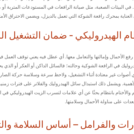
. في البيئات الصعبة، مثل صيانة الرافعات في المستودعات المتربة أو مواقع
 العناية بمحرك رافعة الشوكة التي تعمل بالديزل، ويضمن الاحتراق الأم
لنظام الهيدروليكي - ضمان التشغيل 
على رفع الأحمال وإمالتها والتعامل معها. أي عطل فيه يعني توقف العمل
في الرافعة الشوكية وحالته؛ فالسائل الداكن أو العكر أو الذي يحتو
ي أصوات غير معتادة أثناء التشغيل، ولاحظ سرعة وسلاسة حركة الصاري. 
لغ الأهمية. ويشمل ذلك استبدال سائل الهيدروليك والفلاتر على فترات زم
 افحص الخراطيم والأختام بانتظام بحثًا عن أي علامات لتسرب الزيت الهيدرولي
دات على مناولة الأحمال وسلامتها.
طارات والفرامل – أساس السلامة وا