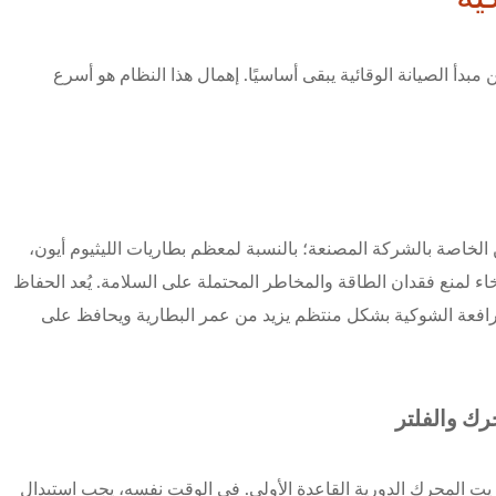
مبدأ الصيانة الوقائية يبقى أساسيًا. إهمال هذا النظام هو أسرع
شحن الخاصة بالشركة المصنعة؛ بالنسبة لمعظم بطاريات الليثيوم أيون،
اء لمنع فقدان الطاقة والمخاطر المحتملة على السلامة. يُعد الحفاظ
رافعة الشوكية بشكل منتظم يزيد من عمر البطارية ويحافظ على
رك والفلتر
ير زيت المحرك الدورية القاعدة الأولى. في الوقت نفسه، يجب استبدال