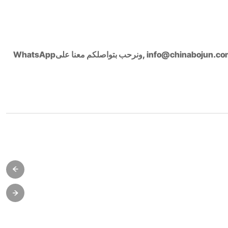
, أو راسلنا عبر البريد الإلكتروني info@chinabojun.com ,ونرحب بتواصلكم معنا علىWhatsApp