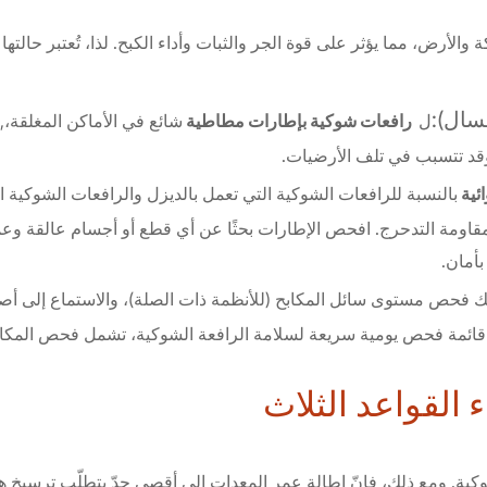
الأرض، مما يؤثر على قوة الجر والثبات وأداء الكبح. لذا، تُعتبر حالتها عا
سال):
رافعات شوكية بإطارات مطاطية
ل
شائع في الأماكن المغلقة،, 
 وقد تتسبب في تلف الأرضيات.
ئية
بالنسبة للرافعات الشوكية التي تعمل بالديزل والرافعات الشوكي
ة مقاومة التدحرج. افحص الإطارات بحثًا عن أي قطع أو أجسام عالقة
أمان.
لك فحص مستوى سائل المكابح (للأنظمة ذات الصلة)، والاستماع إلى أص
ن قائمة فحص يومية سريعة لسلامة الرافعة الشوكية، تشمل فحص المكاب
اء القواعد الثلاث
الشوكية. ومع ذلك، فإنّ إطالة عمر المعدات إلى أقصى حدّ يتطلّب ترسيخ 