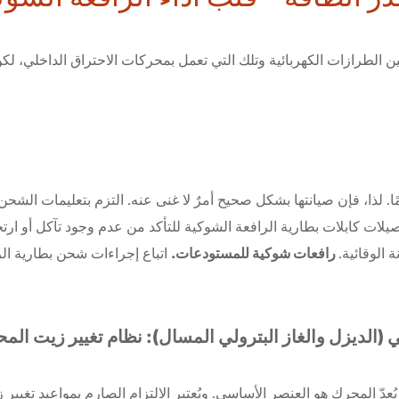
ين الطرازات الكهربائية وتلك التي تعمل بمحركات الاحتراق الداخلي، لكن 
هامًا. لذا، فإن صيانتها بشكل صحيح أمرٌ لا غنى عنه. التزم بتعليمات ال
ات كابلات بطارية الرافعة الشوكية للتأكد من عدم وجود تآكل أو ارتخ
رافعات شوكية للمستودعات.
الوقائية.
اتباع إجراءات شحن بطارية ال
(الديزل والغاز البترولي المسال): نظام تغيير زيت المح
ُعدّ المحرك هو العنصر الأساسي. ويُعتبر الالتزام الصارم بمواعيد تغي