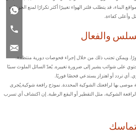
 البناء، قد يتطلب فلتر الهواء تغييرًا أكثر تكرارًا لمنع الجزيئات
ثل وأعلى كفاءة.
السلس والفعال
 فورًا. ويمكن تجنب ذلك من خلال إجراء فحوصات دورية منتظمة.
ي على شوائب يشير إلى ضرورة تغييره. يُعدّ السائل الملوث سببًا
أي تردد أو اهتزاز يستدعي فحصًا فوريًا.
نية موصى بها لرافعتك الشوكية المحددة. نموذج رافعة شوكية,يُجرى
كي في الرافعة الشوكية، مثل التقطير أو البقع الرطبة. إن اكتشاف أي تسرب
لتماسك