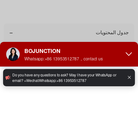
المخصصة
للطرق
الوعرة.
−
جدول المحتويات
في 8 مارس 2025، زار عميل روسي مصنعنا لإجراء معاينة ميدانية. خلال
الزيارة، قدم فريقنا المتخصص جولة تعريفية شاملة، عرض خلالها نموذج
الإنتاج ومجموعة منتجاتنا. أكد العميل على ضرورة أن تتمتع الرافعة الشوكية
بقدرة تحمل عالية وأداء قوي عند التعامل مع الأحمال الثقيلة. بعد فهم
متطلباته، أوصينا برافعة شوكية مصممة للأراضي الوعرة، والتي توفر أداءً
ممتازًا حتى في البيئات القاسية. سرعان ما توافق أداء المركبة في مناولة
الآلات ومعدات البناء مع احتياجات العميل، مما أدى إلى إتمام عملية الشراء
بنجاح وتعزيز التعاون.